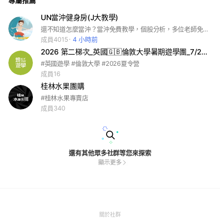
專屬推薦
UN當沖健身房(J大教學)
還不知道怎麼當沖？當沖免費教學，個股分析，多位老師免費分析解說，適合想學習當沖的人，不收會員沒有任何費用的。
成員4015
4 小時前
2026 第二梯次_英國🇬🇧倫敦大學暑期遊學團_7/22～8/6 X 親遊學
#英國遊學 #倫敦大學 #2026夏令營
成員16
桂林水果團購
#桂林水果專賣店
成員340
還有其他眾多社群等您來探索
顯示更多
(Open
關於社群