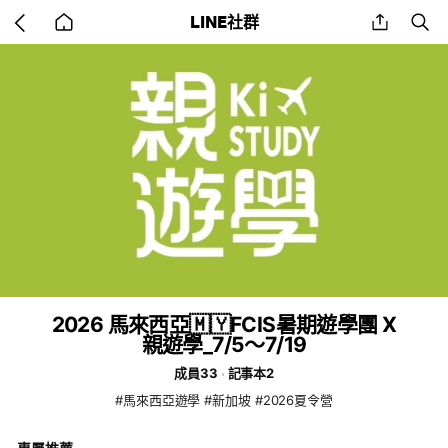
Go
share
se
LINE社群
back
to
home
2026 馬來西亞🇲🇾FCIS暑期遊學團 X
親遊學_7/5～7/19
成員33
記事本2
#馬來西亞遊學 #新加坡 #2026夏令營