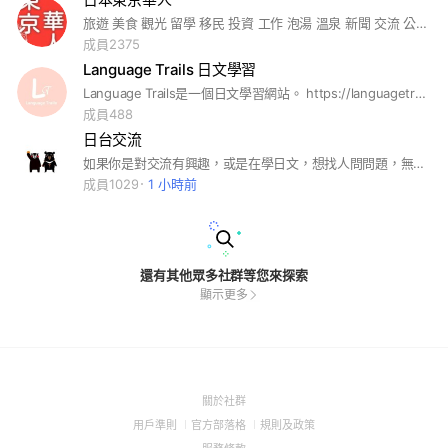
旅遊 美食 觀光 留學 移民 投資 工作 泡湯 溫泉 新聞 交流 公仔 電玩 流行 Japan 大阪 名古屋 關東 華人 台日 漫畫 動漫 卡漫 電影 服飾 美妝 藥妝 拉麵 壽司 燒肉 櫻花 女優 偶像 明星 日語 日文 結婚 簽證 房地產 日本 Anime ACG 明星 打工 關西 涉谷 新宿 心齋橋 豬排 JLPT 日檢 學習 翻譯 傑尼斯 日劇 中日 日台 在日 日韓 代購 代買 109 ps5 sony iphone Tokyo Osaka
成員2375
Language Trails 日文學習
Language Trails是一個日文學習網站。 https://languagetrails.com 網站提供免費日文教學影片及文章。 YouTube : https://youtube.com/@languagetrails8440 Facebook : https://m.facebook.com/LanguageTrailsFree 這個社群主要目的是提供學習日文的同學們一個可以問問題，大家一起學習成長的環境 #languagetrails #日文教學 #日文學習 #日文單字 #日文自學 #日文筆記 #日文檢定 #學日文 #日文會話 #生活日語 #JLPT #日文檢定 #日文團體班 #日文課 #補日文 #日文補習班 #初級日文 #入門日文 #日文聽力
成員488
日台交流
如果你是對交流有興趣，或是在學日文，想找人問問題，無論哪一種，我們都很歡迎你加入，即便你看不懂題目，也沒關係，有時候比起正解，熱情更能感染人! 交流したい方はぜひ申し込んでください！ 日本人の方大歓迎です！ 日本語ニックネーム＋国旗と入会質問の答えで申し込んでください！
成員1029
1 小時前
還有其他眾多社群等您來探索
顯示更多
(Open
關於社群
in
(Open
(Open
(Open
用戶準則
官方部落格
規則及政策
a
in
in
in