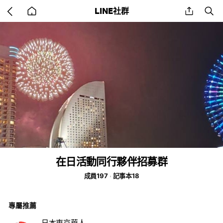
Go
share
se
LINE社群
back
to
home
在日活動同行夥伴招募群
成員197
記事本18
專屬推薦
日本東京華人