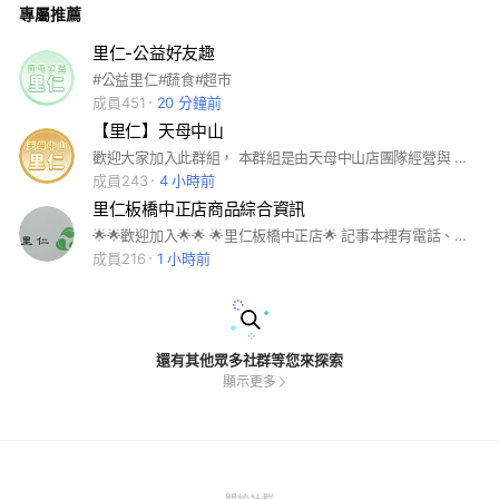
專屬推薦
里仁-公益好友趣
#公益里仁#蔬食#超市
成員451
20 分鐘前
【里仁】天母中山
歡迎大家加入此群組， 本群組是由天母中山店團隊經營與 服務消費者良性互動的平台。 #里仁 #天母中山 #台北 #蔬食超市 #素食 #安心 #有機 #潔淨標章
成員243
4 小時前
里仁板橋中正店商品綜合資訊
🌟🌟歡迎加入🌟🌟 🌟里仁板橋中正店🌟 記事本裡有電話、地址、營業時間基本訊息 本社群會盡量在 ✔10：00前發菜單~ ✔16:00左右發文~ 🔅即時訊息則無標準發文時間~ 🌻訂貨、詢問等請撥打門市電話 02-2271-0699 已免店員們錯過您的發言~♡ 🌻為了大眾權益，非里仁訊息請勿發言！！ （非里仁訊息發言，管理員有刪除發言、驅退社群之權利）
成員216
1 小時前
還有其他眾多社群等您來探索
顯示更多