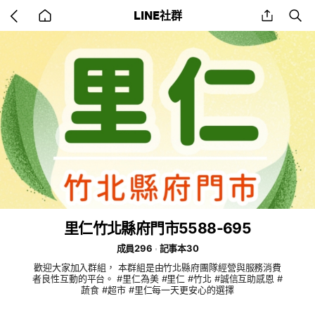
Go
share
se
LINE社群
back
to
home
里仁竹北縣府門市5588-695
成員296
記事本30
歡迎大家加入群組， 本群組是由竹北縣府團隊經營與服務消費
者良性互動的平台。 #里仁為美 #里仁 #竹北 #誠信互助感恩 #
蔬食 #超市 #里仁每一天更安心的選擇