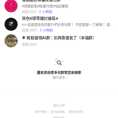
#珠寶創業#珠寶代理#培訓課程
成員5541
2 小時前
貨色X頭等艙討論區✈️
Hi~這裡是貨色的客戶們分享社群！ 不是客服～了解嗎？ 請留下「訂單電話號碼」即可申請加入！ 進入社群後請看最上方「公告📣」 未購買過無法進入，感謝☺️ 🔺貨色客服小幫手請加Line: @idio888 (個人問題麻煩聯繫客服💁‍♀️）
成員2885
3 小時前
🌟 輕鬆變現AI群｜別再靠運氣了（幸福群）
成員1694
還有其他眾多社群等您來探索
顯示更多
(Open
關於社群
in
(Open
(Open
(Open
用戶準則
官方部落格
規則及政策
a
in
in
in