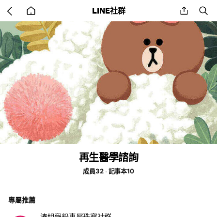
Go
share
se
LINE社群
back
to
home
再生醫學諮詢
成員32
記事本10
專屬推薦
溱姐寵粉專屬珠寶社群