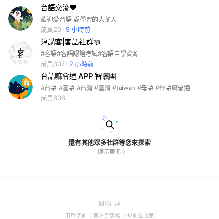
台語交流❤️
歡迎愛台語 愛學習的人加入
成員20
9 小時前
淳講客|客語社群📖
#客語#客語認證考試#客語自學資源
成員307
2 小時前
台語嘛會通 APP 智囊團
#台語 #臺語 #台灣 #臺灣 #taiwan #母語 #台語嘛會通
成員638
還有其他眾多社群等您來探索
顯示更多
(Open
關於社群
in
(Open
(Open
(Open
用戶準則
官方部落格
規則及政策