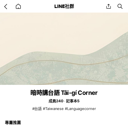
Go
share
se
LINE社群
back
to
home
暗時講台語 Tâi-gí Corner
成員240
記事本5
#台語 #Taiwanese #Languagecorner
專屬推薦