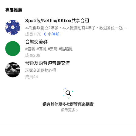
專屬推薦
Spotify/Netflix/KKbox共享合租
本社群以創立2年多，本人揪團也有4年了，歡迎各位一起 我自己的團還有缺 Spotify 一年590 都是一年團
成員1176
6 小時前
音響交流群
#音響 #耳機 #黑膠 #點唱機
成員208
發燒友兩聲道音響交流
玩家交流器材心得
成員44
還有其他眾多社群等您來探索
顯示更多