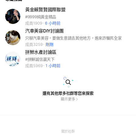
黃金賴賢賢國際聯盟
#9999純黃金精品
成員1909
6 小時前
汽車美容DIY討論團
只聊汽車美容，要做生意請去其他地方，進來詐騙死全家
成員3259
剛剛
拼鮮水產討論區
#拼鮮誠信贏天下
成員5969
1 小時前
還有其他眾多社群等您來探索
顯示更多
(Open
關於社群