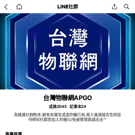
Go
share
se
LINE社群
back
to
home
台灣物聯網APGO
成員2045
記事本24
為維護社群秩序,避免有廣告或是詐騙行為,進入後請留言告知從
何得知社群而加入的喔!以免被管理員請出去^^
專屬推薦