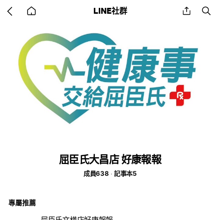
Go
share
se
LINE社群
back
to
home
屈臣氏大昌店 好康報報
成員638
記事本5
專屬推薦
屈臣氏文橫店好康報報