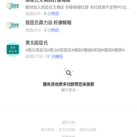
歡迎加入屈臣氏文橫店 好康報報社群 本社群會不定時PO出屈臣氏好康優惠訊息，以利您隨時掌握門市最新活動與促銷資訊！ 這是一個公開的社群，要麻煩大家遵守注意事項(版規)如 下： 1. 加入後，可點選「設定」一「關閉提醒」 為避免影響大家休息，社群發送及回覆訊息時間為中午 12 點-晚上20點，若於時段外有任何問題，可先於社群留言，小編們看到後會盡快於服務時間内依序回覆。 1. 為保障您的資訊安全，請勿於社群中透露任何個人資訊，例如：個人LINE ID、姓名、電話、電子信箱、地址、會員卡號、信用卡號等，門市人員亦不會要求您提供上述訊息或任何個人資料。 2. 本社群不會主動或私下通知您進行付款、確認款項等相關交易作業，也不會請您至 ATM轉帳或進行任何操作，所有交易活動均需至屈臣氏實體門市完成。 3. 本社群為分享屈臣氏優惠活動專用，相關貼文或照片以門市相關活動或詢問商品為主，請大家務必遵守LINE社群使用條款，也請留意不要於社群內討論政治、宗教、種族、性別取向等議題，並謝絕任何廣告。為維護其他人權益，屈臣氏有絕對權利保留備份或刪除包括但不限於含有上述所列內容之留言，並由社群管理員將違反LINE社群使用條款及上述注意事項之使用者退出社群，謝謝大家配合！ 有任何商品或活動優惠訊息歡迎提問喔！ 因小編主要工作為門市服務，可能無法於第一時間回覆訊息，還請大家多多包涵！ 門市電話：07-3384749 門市營業時間：11:00-22:00 門市地址：高雄市前鎮區文橫三路190號 屈臣氏文橫店歡迎您的加入！
成員805
9 小時前
屈臣氏鼎力店 好康報報
成員903
3 小時前
靠北屈臣氏
#靠北屈臣氏#靠北#屈臣氏#美妝#藥妝#彩妝#藥局#藥師#連鎖藥局#連鎖藥妝
成員2708
12 分鐘前
還有其他眾多社群等您來探索
顯示更多
(Open
關於社群
in
(Open
(Open
(Open
用戶準則
官方部落格
規則及政策
a
in
in
in