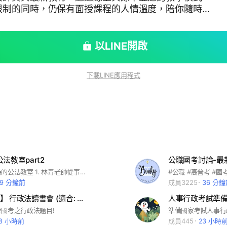
限制的同時，仍保有面授課程的人情溫度，陪你隨時隨
點整理到考題破解，從觀念建立到實戰演練，讀友數位
段努力的時光。
以LINE開啟
下載LINE應用程式
法教室part2
林青老師主持的公法教室 1. 林青老師從事公法領域教學30年以上資歷，曾輔考10萬人以上考取公職。現任國立大學法律學系副教授，法學博士，研究專長為公法學相關領域。歷任通識學院院長、中心主任，各政府機關法學課程講座。 2.相關學術著作： （1）行政法理論與實務 （2）地方政府與政治 （3） 國籍與戶政法規 （4） 公務員法 （5） 中華民國憲法 （6） 地方立法權與地方自治 （7）法學緒論
29 分鐘前
成員3225
36 分
【國考制霸】 行政法讀書會 (適合: 高普考、司法四等、各類特考等)
人事行政考試準
國考之行政法題目!
準備國家考試人事行
18 小時前
成員445
23 小時