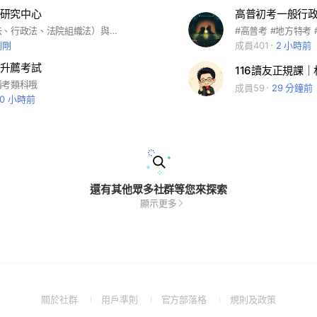
研究中心
公法學（憲法、行政法、法院組織法）與法學緒論之討論、交流與研究。
剛剛
成員401
2 小時前
升薦考試
116讀友正規課
備考類科哦
成員59
29 分鐘前
20 小時前
還有其他眾多社群等您來探索
顯示更多
(Open
(Open
(Open
(Open
關於社群
用戶準則
官方部落格
規則及政策
in
in
in
in