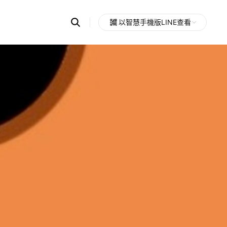
Search
以智慧手機版LINE查看
OpenChats
Open
or
search
messages
area