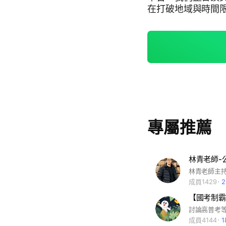
在打破地域與時間
地有效備考，從重
文化伴你走過每一
專屬推薦
林青老師-公
成員1429
討論高普考等
成員4144