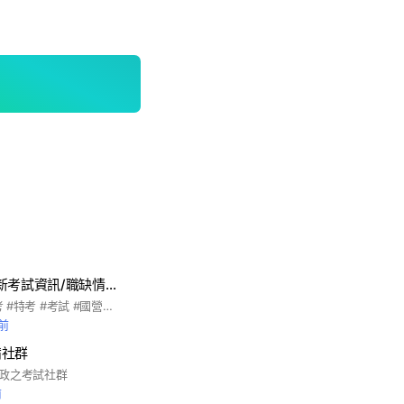
公職國考討論-最新考試資訊/職缺情報/經驗分享
#公職 #高普考 #國考 #特考 #考試 #國營事業考試 #警察特考 #歷屆題庫 #職缺 #職缺討論 #二手書 #經驗分享 #護理師 #一般行政 #專技高考
鐘前
備社群
政之考試社群
前