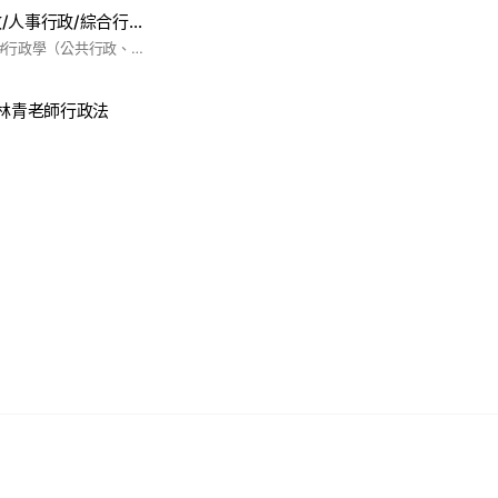
高普初考一般行政/人事行政/綜合行政/廉政討論區
#高普考 #地方特考 #行政學（公共行政、公共管理） #人事行政（現行考銓、各國人事） #法律廉政 #法制
｜林青老師行政法