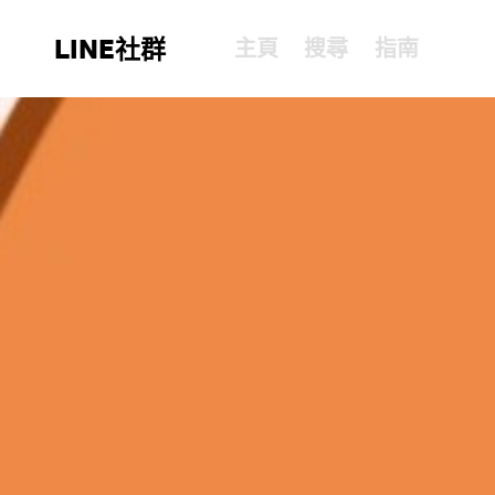
LINE社群
主頁
搜尋
指南