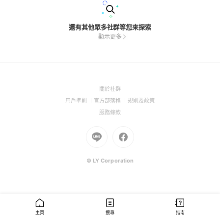
還有其他眾多社群等您來探索
顯示更多
(Open
關於社群
in
(Open
(Open
(Open
用戶準則
官方部落格
規則及政策
a
in
in
in
(Open
服務條款
new
a
a
a
in
window)
new
Go
new
Go
new
a
window)
to
window)
to
window)
new
Line
Facebook
window)
(Open
(Open
© LY Corporation
in
in
a
a
new
new
window)
window)
主頁
搜尋
指南