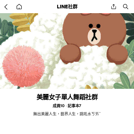
Go
share
se
LINE社群
back
to
home
美麗女子單人舞蹈社群
成員10
記事本7
舞出美麗人生，藝界人生，跳吼水ㄎㄞˇ