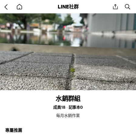
Go
share
se
LINE社群
back
to
home
水銷群組
成員18
記事本0
每月水銷作業
專屬推薦