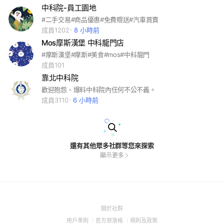
中科院-員工園地
#二手交易#商品優惠#免費贈送#汽車買賣
成員1202
8 小時前
Mos摩斯漢堡 中科龍門店
#摩斯漢堡#摩斯#美食#mos#中科龍門
成員101
靠北中科院
歡迎抱怨、爆料中科院內任何不公不義。
成員3110
6 小時前
還有其他眾多社群等您來探索
顯示更多
(Open
關於社群
in
(Open
(Open
(Open
用戶準則
官方部落格
規則及政策