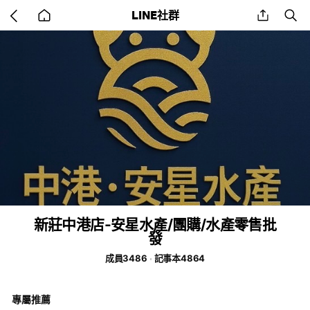
Go
share
se
LINE社群
back
to
home
新莊中港店-安星水產/團購/水產零售批
發
成員3486
記事本4864
專屬推薦