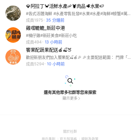
💎阿拉丁🦀️活鮮水產🦐🦞肉品🥩水果🍉
#各式活體海鮮 #水產零售批發#水果#水產#海鮮#螃蟹#萬里蟹#帝王蟹#龍蝦
成員1975
35 分鐘前
雞嚐轆轆_新莊中港
#桶仔雞#新莊美食#新莊小吃
成員494
13 小時前
饗果配蔬果配送🍎🍒🍑
歡迎新朋友們加入饗果配🍒🍎🎉 🎉主要配送範圍： 門牌「新莊區」即滿$300免運 🎉新莊、泰山、五股、樹林、迴龍 滿$500免運配送 🎉其他雙北地區(有限區域) 滿$799免運配送
成員5294
10 小時前
還有其他眾多社群等您來探索
顯示更多
(Open
關於社群
in
(Open
(Open
(Open
用戶準則
官方部落格
規則及政策