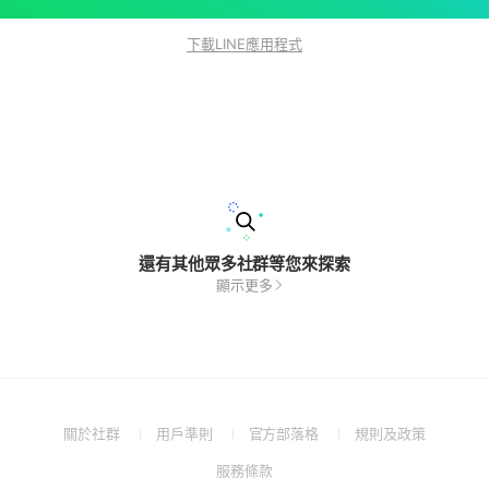
下載LINE應用程式
還有其他眾多社群等您來探索
顯示更多
(Open
(Open
(Open
(Open
關於社群
用戶準則
官方部落格
規則及政策
in
in
in
in
(Open
服務條款
a
a
a
a