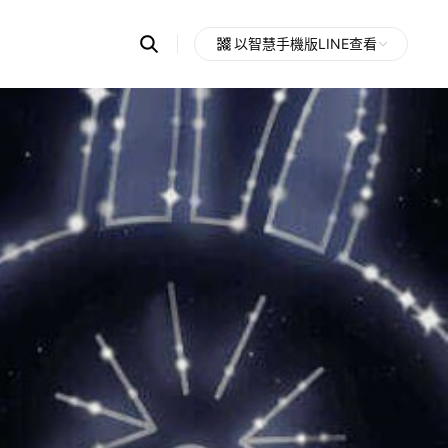
Search
以智慧手機版LINE查看
OpenChats
Open
or
search
messages
area