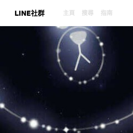
LINE社群
主頁
搜尋
指南