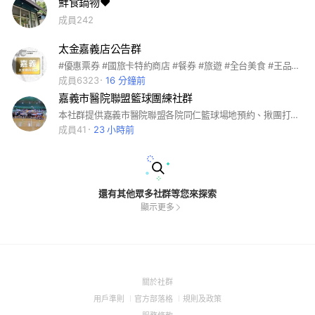
鮮食鍋物❤️
成員242
太金嘉義店公告群
#優惠票券 #國旅卡特約商店 #餐券 #旅遊 #全台美食 #王品系列 #萬豪酒店 #饗食天堂 #海港系列 #吃喝玩樂 #住宿券 #各大樂園 #飯店 #連鎖餐飲 #家樂福禮券 #7-11商品卡 #離島旅遊 #國內旅遊 #機票 #船票 #小琉球 #團媽合作 #親子同樂 #電子券 #實體通路 #代訂房 #船票 #自由行 #客製化旅遊 #簽證 #KOL合作 #多元支付 #全球網卡 #即買即用 #團購 #公司行號 #職工福委 #員工聚餐 #自助餐 #福利
成員6323
16 分鐘前
嘉義市醫院聯盟籃球團練社群
本社群提供嘉義市醫院聯盟各院同仁籃球場地預約、揪團打球與資訊交流使用。歡迎熱愛籃球的醫療同仁加入，一起運動紓壓、促進健康與跨院交流。
成員41
23 小時前
還有其他眾多社群等您來探索
顯示更多
(Open
關於社群
in
(Open
(Open
(Open
用戶準則
官方部落格
規則及政策
a
in
in
in