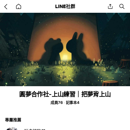
Go
share
se
LINE社群
back
to
home
圓夢合作社-上山練習｜把夢背上山
成員76
記事本4
專屬推薦