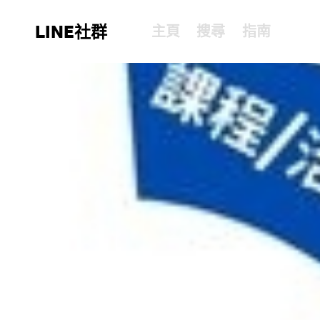
LINE社群
主頁
搜尋
指南