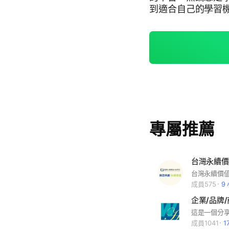
到適合自己的學習
大家的生活品質與技能。 社群宗旨： 提供彰化地區最
與活動情報。 鼓勵社群
專屬推薦
台灣永續價
台灣永續價
成員575
9
企業/品牌
成員1041
1