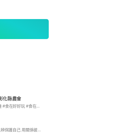
彰化縣農會
#食農教育 #食在有趣 #食在好好玩 #食在健康 #食在安心 @77彰化農遊543
用身體安頓情緒 用思辨保護自己 用關係彼此成全