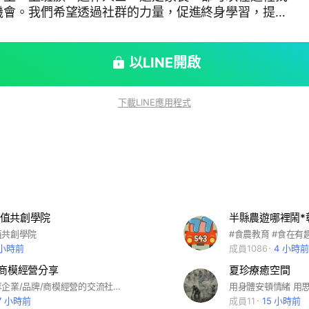
機會。我們希望透過社群的力量，促進終身學習，提升
新的免費學習課程
成員分享學習心得與推薦資源。 期待您與我們一
同促進學習、共同成長！ #免費課程 #活動資源 #學習資源分分享
以LINE開啟
下載LINE應用程式
值共創學院
半縣農遊哪裡鬧*
值共創學院
 小時前
成員1086
4 小時前
/商模經營分享
夏珍療癒空間
這是一個分享企業/品牌/商模經營的交流社群，我們會不定時分享相關實務知識、文章、課程、活動、案例、資源，歡迎企業主/二代/主管/擬發展新事業者一起來交流！(PO文請遵守記事本中所載明的管理規章)
7 小時前
成員11
15 小時前