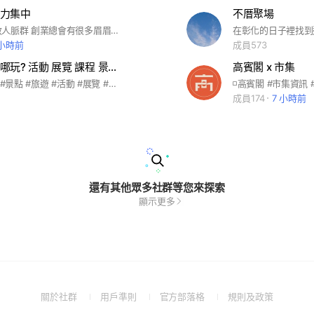
力集中
不厝聚場
彰化女力有效人脈群 創業總會有很多眉眉角角，尤其媽媽要創業更是艱辛！ 社群目的讓彰化媽媽、彰化女性有創業交流曝光、建立有效人脈、鏈接有效益商業鏈結，互助互惠。 #彰化媽媽 #彰化女力 #彰化女性 #彰化女性 #女力創業 #有效人脈
 小時前
成員573
台中彰化去哪玩? 活動 展覽 課程 景點 美食
高賓閣 x 市集
#彰化 #台中 #景點 #旅遊 #活動 #展覽 #課程 #手作 #美食
成員174
7 小時前
還有其他眾多社群等您來探索
顯示更多
(Open
(Open
(Open
(Open
關於社群
用戶準則
官方部落格
規則及政策
in
in
in
in