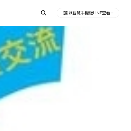
Search
以智慧手機版LINE查看
OpenChats
Open
or
search
messages
area