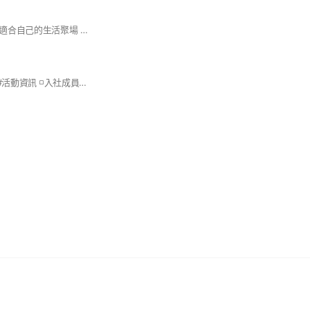
在彰化的日子裡找到適合自己的生活聚場 不厝——彰化市成功路247號 #彰化生活 #沙龍聊天 #讀書會 #人體速寫 #微醺畫畫 #工作坊 #講座 #表演 #品酒會 #一支會 #烤肉 #看電影 #市集 #展覽 #辦桌 #DJ #音樂 #肢體舞蹈 #劇場
◽️高賓閣 #市集資訊 #活動資訊 ◽️入社成員名稱：品牌名/姓名 😊謝謝大家😊