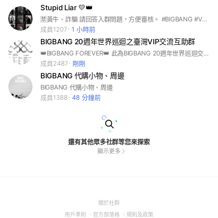
Stupid Liar 💛👑
🈲黃牛、詐騙 請回答入群問題，方便審核。 #BIGBANG #VIP #權志龍 #東永裴 #姜大聲
成員1207
1 小時前
BIGBANG 20週年世界巡迴之臺灣VIP交流互助群
👑BIGBANG FOREVER👑 此為BIGBANG 20週年世界巡迴交流互助群，歡迎喜歡BIGBANG和成員們的VIP加入交流、互相幫助！ 主要是討論20週年世巡，也可以討論和BIGBANG 相關的內容！ 祝福加入群組的VIP粉絲朋友，想去的場次都能順利上岸，也能搶到或抽到好位子！ ⚠️請仔細回答入群的問題⚠️
成員2487
剛剛
BIGBANG 代購小物、周邊
BIGBANG 代購小物、周邊
成員1388
48 分鐘前
還有其他眾多社群等您來探索
顯示更多
(Open
關於社群
in
(Open
(Open
(Open
用戶準則
官方部落格
規則及政策