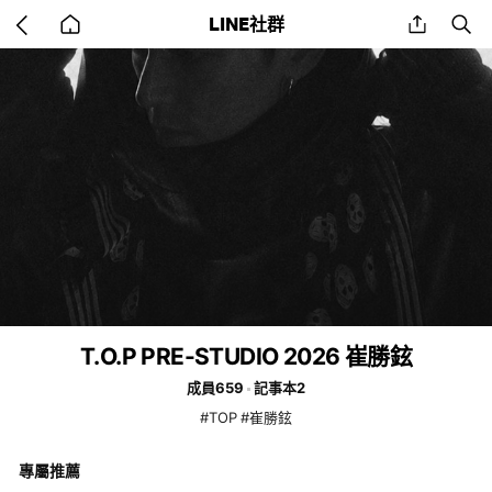
Go
share
se
LINE社群
back
to
home
T.O.P PRE-STUDIO 2026 崔勝鉉
成員659
記事本2
#TOP #崔勝鉉
專屬推薦