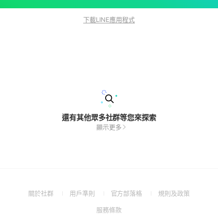
下載LINE應用程式
還有其他眾多社群等您來探索
顯示更多
(Open
(Open
(Open
(Open
關於社群
用戶準則
官方部落格
規則及政策
in
in
in
in
(Open
服務條款
a
a
a
a