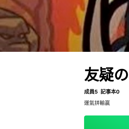
友疑の
成員5
記事本0
運氣拼輸贏