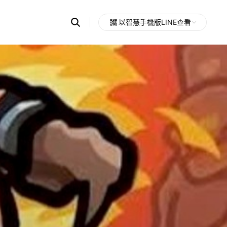
Search
以智慧手機版LINE查看
OpenChats
Open
or
search
messages
area