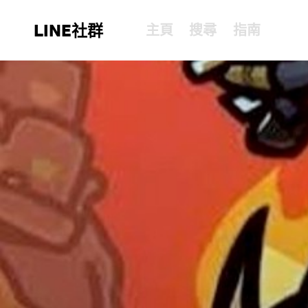
LINE社群
主頁
搜尋
指南