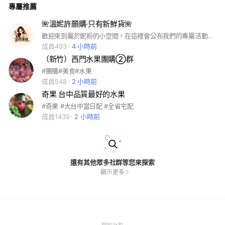
專屬推薦
🌺溫妮許願購·只有新鮮貨🌺
歡迎來到屬於妮粉的小空間，在這裡會公布我們的專屬活動❤️ 並且大家都可以互相交流認識🎉
成員493
4 小時前
（新竹）西門水果團購②群
#團購#美食#水果
成員548
2 小時前
奇果 台中品質最好的水果
#奇果 #大台中當日配 #全省宅配
成員1439
2 小時前
還有其他眾多社群等您來探索
顯示更多