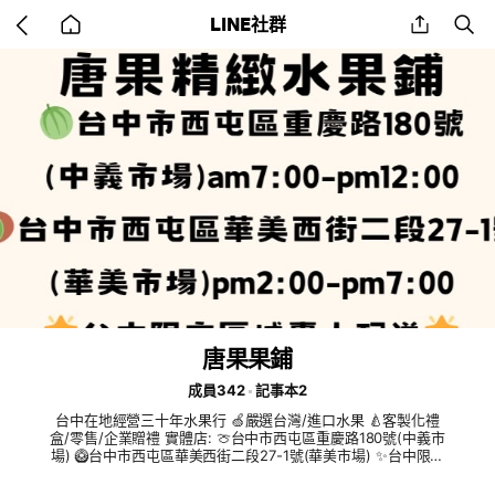
Go
share
se
LINE社群
back
to
home
唐果果鋪
成員342
記事本2
台中在地經營三十年水果行 🍏嚴選台灣/進口水果 🍐客製化禮
盒/零售/企業贈禮 實體店: 🍈台中市西屯區重慶路180號(中義市
場) 🥝台中市西屯區華美西街二段27-1號(華美市場) ✨台中限定
區域專人配送✨ ✨其他縣市提供宅配服務✨ 歡迎截圖私訊官方LI
NE詢價 官方LINE：@290vzrat