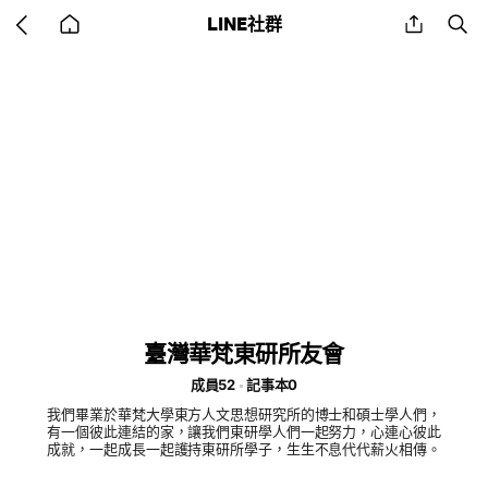
Go
share
se
LINE社群
back
to
home
臺灣華梵東研所友會
成員52
記事本0
我們畢業於華梵大學東方人文思想研究所的博士和碩士學人們，
有一個彼此連結的家，讓我們東研學人們一起努力，心連心彼此
成就，一起成長一起護持東研所學子，生生不息代代薪火相傳。