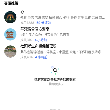
專屬推薦
心
佛教 學佛 佛法 佛學 禪修 修心 修行 共修 菩提 念佛 菩薩 慈悲 淨土 心靈 解脫 因果
成員1288
59 分鐘前
華梵宿舍官方消息
#發布宿舍食衣住行育樂的生活資訊
成員319
4 小時前
社頭鄉生命禮儀管理所
此為禮儀所(禮廳、停棺室、小靈堂)資訊，不做訂廳及確認位子 諮詢，有需要請於上班時間打電話04-8720481或8712773至禮儀所辦公室諮詢。上班時間:上午0800~1200下午1300~1700。
成員404
4 小時前
還有其他眾多社群等您來探索
顯示更多