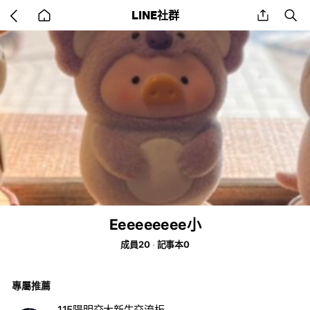
Go
share
se
LINE社群
back
to
home
Eeeeeeeee小
成員20
記事本0
專屬推薦
115陽明交大新生交流板