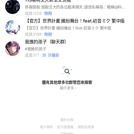
恭喜錄取 錄取交大的各位都來聊天 請改名稱為：暱稱@科系 也歡迎學長姊們進群呀 讓新生們更了解交大 #陽明交通大學#交大#陽交大#NYCU#115#特選#繁星#個申#分科
成員1228
剛剛
【官方】世界計畫 繽紛舞台！feat.初音ミク 繁中版
【官方】世界計畫 繽紛舞台！feat.初音ミク 繁中版
成員3198
剛剛
我推的孩子（聊天群）
#我推的孩子
成員317
35 分鐘前
還有其他眾多社群等您來探索
顯示更多
(Open
關於社群
in
(Open
(Open
(Open
用戶準則
官方部落格
規則及政策
a
in
in
in