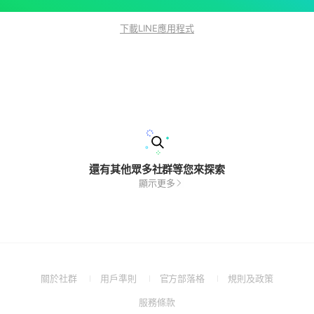
下載LINE應用程式
還有其他眾多社群等您來探索
顯示更多
(Open
(Open
(Open
(Open
關於社群
用戶準則
官方部落格
規則及政策
in
in
in
in
(Open
服務條款
a
a
a
a