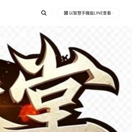
Search
以智慧手機版LINE查看
OpenChats
Open
or
search
messages
area