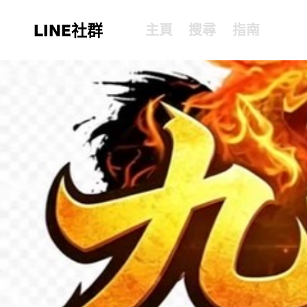
LINE社群
主頁
搜尋
指南