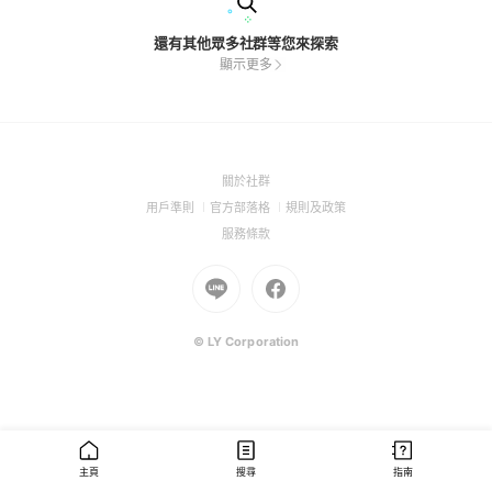
還有其他眾多社群等您來探索
顯示更多
(Open
關於社群
in
(Open
(Open
(Open
用戶準則
官方部落格
規則及政策
a
in
in
in
(Open
服務條款
new
a
a
a
in
window)
new
Go
new
Go
new
a
window)
to
window)
to
window)
new
Line
Facebook
window)
(Open
(Open
© LY Corporation
in
in
a
a
new
new
window)
window)
主頁
搜尋
指南