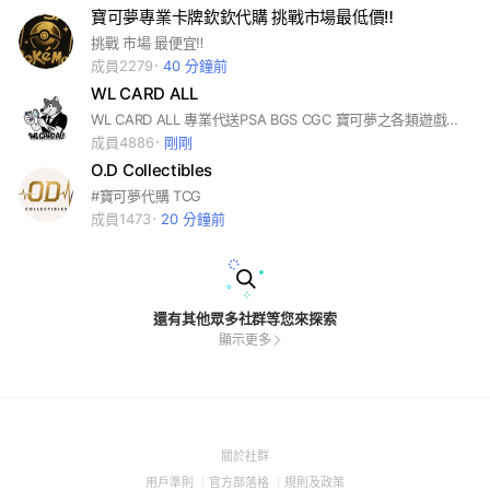
寶可夢專業卡牌欽欽代購 挑戰市場最低價‼️
挑戰 市場 最便宜‼️
成員2279
40 分鐘前
WL CARD ALL
WL CARD ALL 專業代送PSA BGS CGC 寶可夢之各類遊戲卡牌 美日韓
成員4886
剛剛
O.D Collectibles
#寶可夢代購 TCG
成員1473
20 分鐘前
還有其他眾多社群等您來探索
顯示更多
(Open
關於社群
in
(Open
(Open
(Open
用戶準則
官方部落格
規則及政策