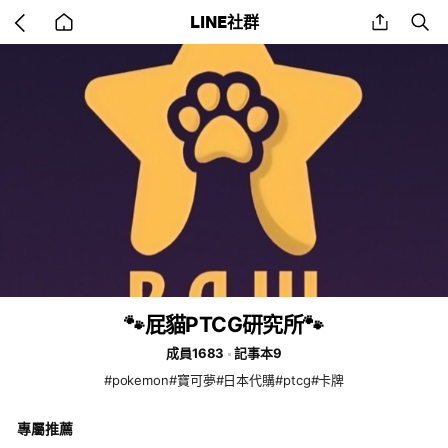
Go
share
se
LINE社群
back
to
home
🐾屁貓PTCG研究所🐾
成員1683
記事本9
#pokemon#寶可夢#日本代購#ptcg#卡牌
專屬推薦