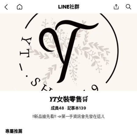
Go
share
se
LINE社群
back
to
home
𝒀𝑻女裝零售🛒
成員48
記事本139
‼️新品搶先看‼️ 📣第一手資訊會先發在這ㄦ
專屬推薦