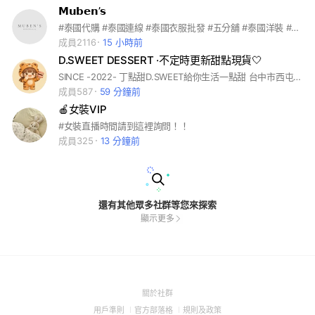
𝗠𝘂𝗯𝗲𝗻’𝘀
#泰國代購 #泰國連線 #泰國衣服批發 #五分舖 #泰國洋裝 #現貨供應 #台灣批發 #泰國套裝 #韓國連線 #韓國代購
成員2116
15 小時前
D.SWEET DESSERT ·不定時更新甜點現貨🤍
SINCE -2022- 丁點甜D.SWEET給你生活一點甜 台中市西屯區環中路三段988號（預約制） 訂購請至官方LINE @d.sweet1998
成員587
59 分鐘前
🍎女裝VIP
#女裝直播時間請到這裡詢問！！
成員325
13 分鐘前
還有其他眾多社群等您來探索
顯示更多
(Open
關於社群
in
(Open
(Open
(Open
用戶準則
官方部落格
規則及政策