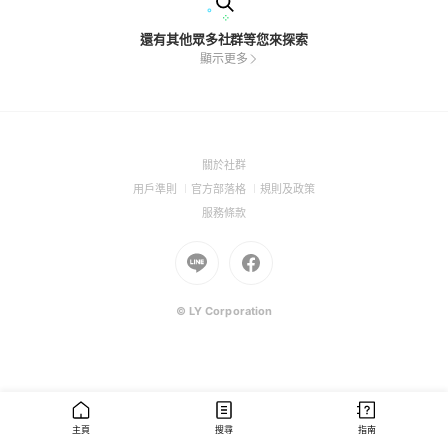
還有其他眾多社群等您來探索
顯示更多
(Open
關於社群
in
(Open
(Open
(Open
用戶準則
官方部落格
規則及政策
a
in
in
in
(Open
服務條款
new
a
a
a
in
window)
new
Go
new
Go
new
a
window)
to
window)
to
window)
new
Line
Facebook
window)
(Open
(Open
© LY Corporation
in
in
a
a
new
new
window)
window)
主頁
搜尋
指南