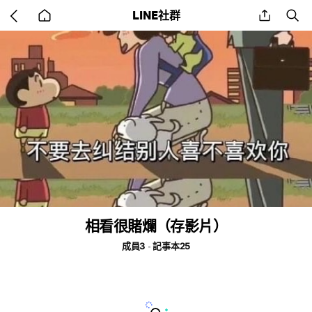
Go
share
se
LINE社群
back
to
home
相看很賭爛（存影片）
成員3
記事本25