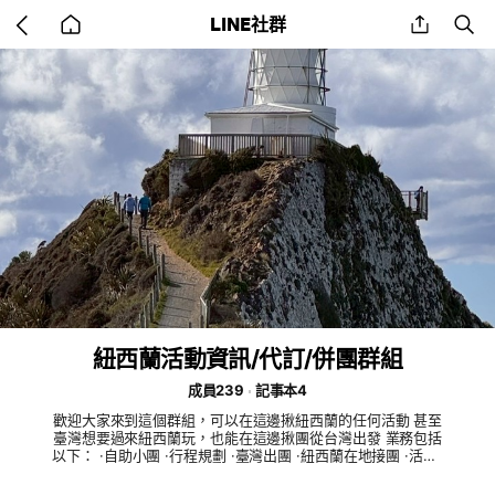
Go
share
se
LINE社群
back
to
home
紐西蘭活動資訊/代訂/併團群組
成員239
記事本4
歡迎大家來到這個群組，可以在這邊揪紐西蘭的任何活動 甚至
臺灣想要過來紐西蘭玩，也能在這邊揪團從台灣出發 業務包括
以下： ·自助小團 ·行程規劃 ·臺灣出團 ·紐西蘭在地接團 ·活動/
交通/飯店代訂 #活動代訂 #紐西蘭 #登山 #滑雪 #冰川健行 #直
升機 #峽灣船 #米佛峽灣 #滑雪 #住宿 #火車 #米佛 #腳踏車 #