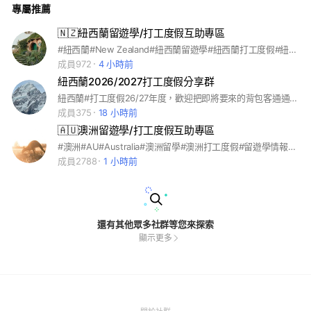
專屬推薦
步道健行 #跳傘 #蹦極跳
🇳🇿紐西蘭留遊學/打工度假互助專區
#紐西蘭#New Zealand#紐西蘭留遊學#紐西蘭打工度假#紐西蘭最新情報
成員972
4 小時前
紐西蘭2026/2027打工度假分享群
紐西蘭#打工度假26/27年度，歡迎把即將要來的背包客通通一起帶進來。 想要有買賣車/找房租房/二手買賣/揪團玩樂，各種資訊的都歡迎加入。 #紐西蘭 #打工度假 #皇后鎮 #米佛峽灣 #奧克蘭 #威靈頓 #紐西蘭旅遊 #紐西蘭工作
成員375
18 小時前
🇦🇺澳洲留遊學/打工度假互助專區
#澳洲#AU#Australia#澳洲留學#澳洲打工度假#留遊學情報交流#打工度假情報交流#澳洲語言學校#澳洲大學
成員2788
1 小時前
還有其他眾多社群等您來探索
顯示更多