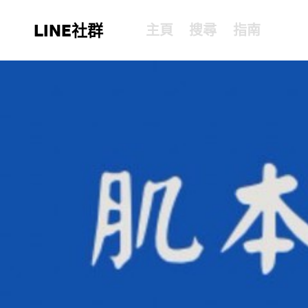
LINE社群
主頁
搜尋
指南