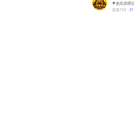
成員158
2