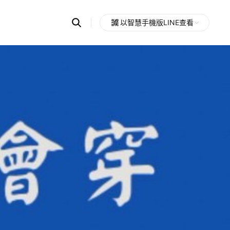
Search
以智慧手機版LINE查看
OpenChats
Open
or
search
messages
area