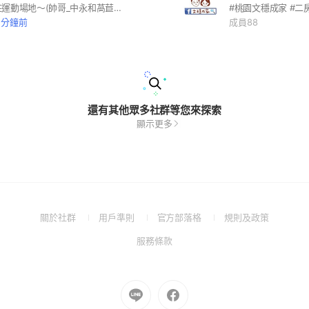
🌳進來請標註運動場地～(帥哥_中永和萵苣健工) 🌳提供一個同志友善討論健身運動的好地方。 #gym #sport #diet #LGBT #🌈 #健身 #運動 #健身 #跑步 #減脂 #減重 #游泳 #單車 #同志友善
1 分鐘前
成員88
還有其他眾多社群等您來探索
顯示更多
(Open
(Open
(Open
(Open
關於社群
用戶準則
官方部落格
規則及政策
in
in
in
in
(Open
服務條款
a
a
a
a
in
new
new
new
new
a
window)
window)
window)
window)
new
Go
Go
window)
to
to