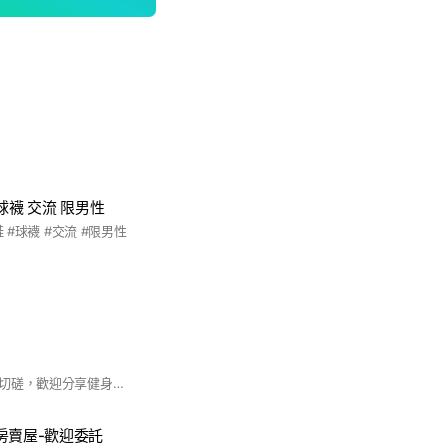
球襪 交流 限男性
鞋 #球襪 #交流 #限男性
只有肌肉，健身互相切磋，歡迎分享健身照,申請時請變更照片,以利核准(本群歡迎聊天)
房賣屋-歡迎委託