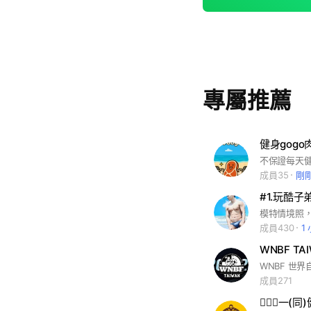
專屬推薦
健身gogo
成員35
剛
#1.玩酷子
成員430
1
WNBF T
成員271
🏋🏾‍♂️一(