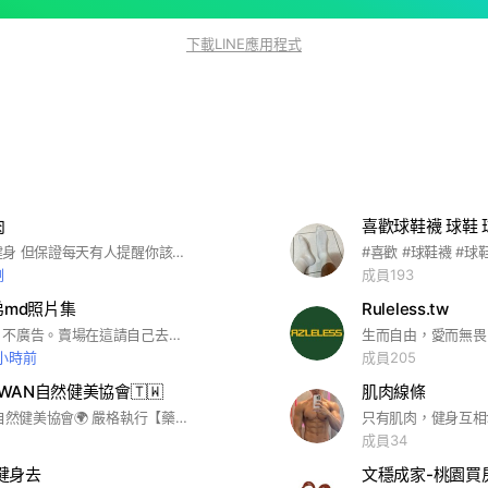
下載LINE應用程式
肉
喜歡球鞋襪 球鞋 
不保證每天健身 但保證每天有人提醒你該動一下 肉可以留 但不要一個人扛 🥩💪 #北區 #中區 #南區
#喜歡 #球鞋襪 #球
剛
成員193
弟md照片集
Ruleless.tw
模特情境照，不廣告。賣場在這請自己去看喔 https://wantku.tw
生而自由，愛而無畏
 小時前
成員205
AIWAN自然健美協會🇹🇼
肌肉線條
WNBF 世界自然健美協會🌍 嚴格執行【藥物檢測】【測謊】的健美協會 創造【公平】【公正】【公開】的健美賽事 【WNBF TWX】2025 Come To Compete In The Truly Natural
成員34
同)健身去
文穩成家-桃園買