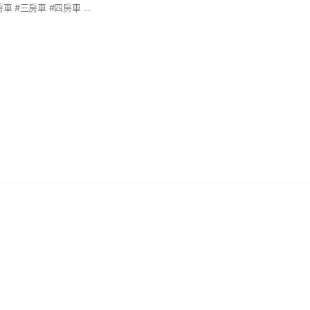
#桃園文穩成家 #二房車 #三房車 #四房車 #公寓 #透天 #電梯大樓 #店面 #廠房 #土地