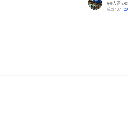
成員487
2