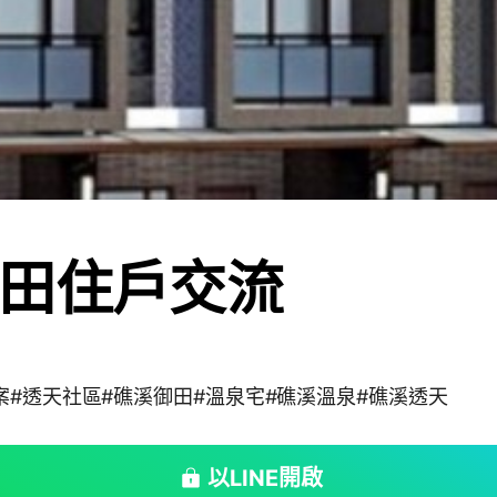
田住戶交流
案#透天社區#礁溪御田#溫泉宅#礁溪溫泉#礁溪透天
以LINE開啟