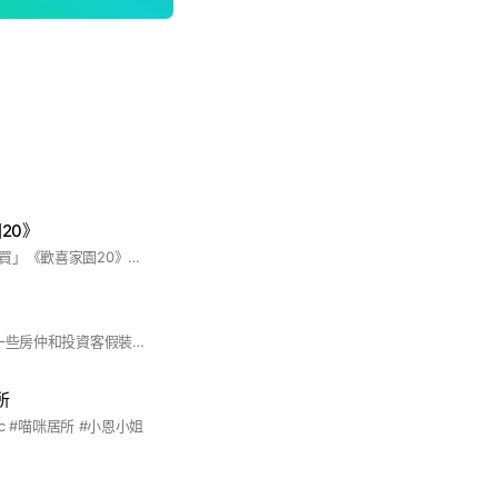
20》
本群組僅開放「已購買」《歡喜家園20》預售案件之住戶加入，討論客變、裝潢等，非住戶請勿加入 #宜蘭市 #預售屋 #歡喜家園 #歡喜家園20 #鉅大建設 #裝潢設計
宜蘭買房中3.0都是一些房仲和投資客假裝買家在洗腦你去買，說真話就會被踢，想聽真話就另外找地方吧。 本社群可接受房仲及投資客加入，若發現有洗腦言詞或偏激發言一律踢出封鎖。
所
ic #喵咪居所 #小恩小姐