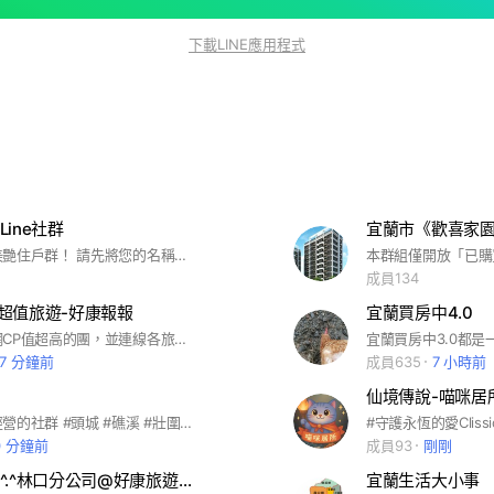
下載LINE應用程式
ine社群
宜蘭市《歡喜家園
歡迎加入都美艷住戶群！ 請先將您的名稱後方標註棟別及樓層資訊 (名稱 X棟X樓之X，如：Name A22-2) 謝謝
成員134
y-超值旅遊-好康報報
宜蘭買房中4.0
專門放易飛網CP值超高的團，並連線各旅展優惠團，此為直客平台，謝絕同業與各類廣告
57 分鐘前
成員635
7 小時前
仙境傳說-喵咪居
宜蘭在地人經營的社群 #頭城 #礁溪 #壯圍 #員山 #宜蘭 #羅東 #五結 #冬山 #蘇澳 #東澳 #南澳 #大同 #宜蘭大小事 #宜蘭新聞 #宜蘭撿便宜
#守護永恆的愛Cliss
0 分鐘前
成員93
剛剛
東南旅行社^.^林口分公司@好康旅遊~報起來
宜蘭生活大小事