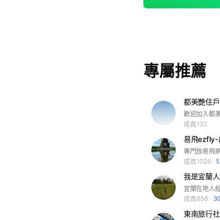
專屬推薦
都美艷住戶L
成員132
易飛ezfl
成員1026
我是宜蘭人
成員856
3