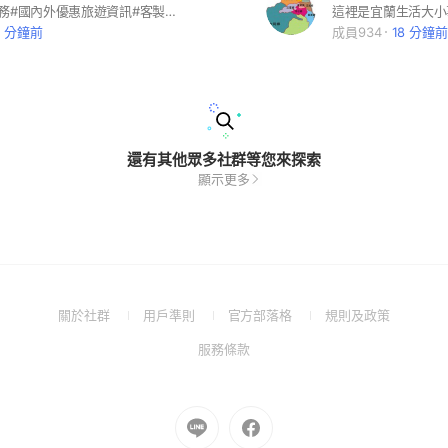
#專人優先服務#國內外優惠旅遊資訊#客製化服務需求#優惠好康報報#機票自由行
9 分鐘前
成員934
18 分鐘前
還有其他眾多社群等您來探索
顯示更多
(Open
(Open
(Open
(Open
關於社群
用戶準則
官方部落格
規則及政策
in
in
in
in
(Open
服務條款
a
a
a
a
in
new
new
new
new
a
window)
window)
window)
window)
new
Go
Go
window)
to
to