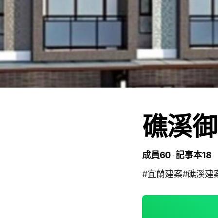
礁溪御
成員60
記事本18
#宜蘭建案#礁溪建