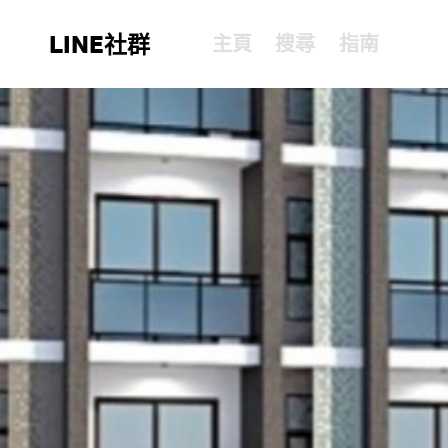
LINE社群
主頁
搜尋
指南