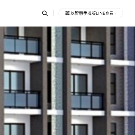
Search
以智慧手機版LINE查看
OpenChats
Open
or
search
messages
area