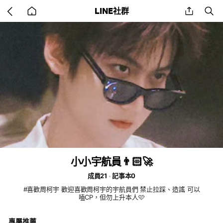
Go
share
se
LINE社群
back
to
home
小小宇航員👨🏻‍🚀
成員21
記事本0
#喜歡周柯宇 歡迎喜歡周柯宇的宇航員們 禁止拉踩、造謠 可以
嗑CP，但勿上升本人🩷
專屬推薦