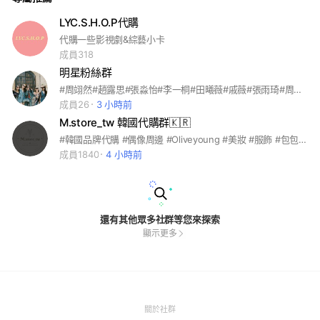
LYC.S.H.O.P代購
代購一些影視劇&綜藝小卡
成員318
明星粉絲群
#周翊然#趙露思#張淼怡#李一桐#田曦薇#戚薇#張雨琦#周柯宇#翟瀟聞#楊肸子#白敬亭#章若楠#王鶴棣#庄達菲#劉宇寧#白鹿#劉浩存#迪麗熱巴#白宇#楊冪#黃明昊#周深#李雪琴#彭昱暢#張碧晨#汪蘇瀧#虞書欣#丁禹兮#林一#祝緒丹#王赫野#王安宇#檀健次#姜之南#邊天揚#敖瑞鵬#孟子義#李昀銳#沈月#費啟鳴#陳哲遠#丁程鑫#馬嘉祺#張真源#宋亞軒#賀峻霖#嚴浩翔#劉耀文#朱志鑫#左航#蘇新皓#張極#張澤禹#張予曦#張凌赫#金靖#周筆暢#單依純#田栩寧#龔俊#陳星旭#馬伯騫#宋威龍#王玉雯#姚曉棠#周也#梓渝#王子奇#歐陽娣娣#董思成#畢雯珺#顏安#鞠婧禕#趙昭儀#范丞丞#楊紫#許凱#王楚然#官俊臣#張桂源#張函瑞#王櫓杰#王爍然#左奇函#陳奕恒#楊博文#楊涵博#張奕然#聶瑋辰#陳思罕#魏子宸#李煜東#陳浚銘#童禹坤#鄧佳鑫#穆祉丞#張子墨#黃朔#余宇涵#張峻豪
成員26
3 小時前
M.store_tw 韓國代購群🇰🇷
#韓國品牌代購 #偶像周邊 #Oliveyoung #美妝 #服飾 #包包 #韓國連線
成員1840
4 小時前
還有其他眾多社群等您來探索
顯示更多
(Open
關於社群