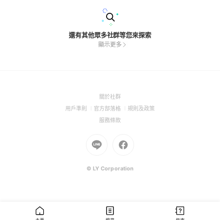
還有其他眾多社群等您來探索
顯示更多
(Open
關於社群
in
(Open
(Open
(Open
用戶準則
官方部落格
規則及政策
a
in
in
in
(Open
服務條款
new
a
a
a
in
window)
new
Go
new
Go
new
a
window)
to
window)
to
window)
new
Line
Facebook
window)
(Open
(Open
© LY Corporation
in
in
a
a
new
new
window)
window)