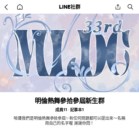
Go
share
se
LINE社群
back
to
home
明倫熱舞參拾參屆新生群
成員11
記事本1
哈嘍我們是明倫熱舞參拾參屆✨有任何問題都可以提出來～名稱
用自己的名字喔 謝謝你悶！