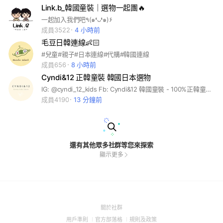
Link.b_韓國童裝｜選物一起團🔥
一起加入我們吧٩(๑❛ᴗ❛๑)۶
成員3522
4 小時前
毛豆日韓連線👶🏻
#兒童#親子#日本連線#代購#韓國連線
成員656
8 小時前
Cyndi&12 正韓童裝 韓國日本選物
IG: @cyndi_12_kids Fb: Cyndi&12 韓國童裝 - 100%正韓童裝選物店🇰🇷 - 品質保證：與韓國檔口合作 - 寶寶-12歲小中大童裝都有 歡迎許願 - 不定期團購好物 🈲️ 拜託同業勿進 禁打廣告 🈲️ - 現貨2日內出貨 - 預購7-30日工作天 不接急單🙏🏻 #正韓童裝#小童#大童#嬰兒#團購#韓國代購
成員4190
13 分鐘前
還有其他眾多社群等您來探索
顯示更多
(Open
關於社群
in
(Open
(Open
(Open
用戶準則
官方部落格
規則及政策