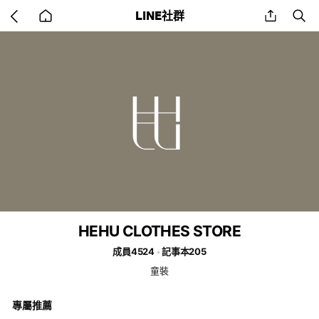
Go
share
se
LINE社群
back
to
home
HEHU CLOTHES STORE
成員4524
記事本205
童裝
專屬推薦