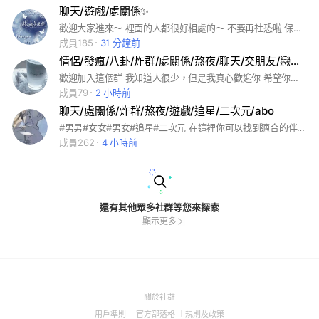
聊天/遊戲/處關係✨️
歡迎大家進來～ 裡面的人都很好相處的～ 不要再社恐啦 保證讓你變社牛(⁎⁍̴̛ᴗ⁍̴̛⁎)
成員185
31 分鐘前
情侶/發瘋/八卦/炸群/處關係/熬夜/聊天/交朋友/戀愛/掛睡/送圖/熱門/放閃/追星/遊戲
歡迎加入這個群 我知道人很少，但是我真心歡迎你 希望你可以幫我邀人 讓這個群更熱鬧 非常無敵感謝你的加入 這裡可以處關係、當管 🐾🐾🐾🐾🐾🐾
成員79
2 小時前
聊天/處關係/炸群/熬夜/遊戲/追星/二次元/abo
#男男#女女#男女#追星#二次元 在這裡你可以找到適合的伴侶，能和你一起聊天的朋友，和各種好相處的人。各位寶子們，進來了就不要退了好不好。
成員262
4 小時前
還有其他眾多社群等您來探索
顯示更多
(Open
關於社群
in
(Open
(Open
(Open
用戶準則
官方部落格
規則及政策