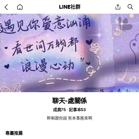
Go
share
se
LINE社群
back
to
home
聊天-處關係
成員75
記事本53
幹嘛跟你說 有本事進來啊
專屬推薦