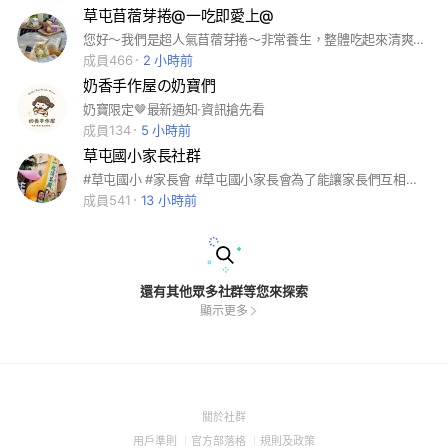
草屯苜蓿芽捲@一吃即愛上@
您好～我們是超人氣苜蓿芽捲～非常養生，整體吃起來清爽開胃而且低負擔，加上蘋果🍎清脆的口感伴隨著芝麻粉與花生粉的香氣～讓人一口接一口
成員466
2 小時前
奶香手作屋の奶寶們
奶寶限定🤎最新通知·資訊搶先看
成員134
5 小時前
草屯國小家長社群
#草屯國小 #家長會 #草屯國小家長會為了能讓家長們互相交流與發表意見又可以不受到別人干擾特別成立群組給大家參與教育
成員541
13 小時前
還有其他眾多社群等您來探索
顯示更多
(Open
關於社群
in
(Open
(Open
(Open
用戶準則
官方部落格
規則及政策