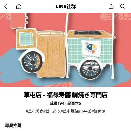
Go
share
se
LINE社群
back
to
home
草屯店 - 福禄寿囍 鯛焼き専門店
成員194
記事本5
#草屯美食#草屯必吃#草屯甜點#下午茶#鯛魚燒
專屬推薦