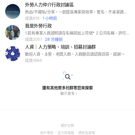
外勞人力仲介行政討論區
熱血/不藏私/分享，一起提高專業與效率，匿名，不身家調查#外勞#人力#仲介#移工
成員616
1 小時前
我是外勞行政
1.若有專業人員證照請在名稱前加上符號* 2.公司名稱、許可證字號 3.年資及擅長工種
成員2057
28 分鐘前
人資｜人力策略、培訓、招募討論群
歡迎人資、主管、老闆入群，入群題目請認真回答，感謝～
成員1664
還有其他眾多社群等您來探索
顯示更多
(Open
關於社群
in
(Open
(Open
(Open
用戶準則
官方部落格
規則及政策