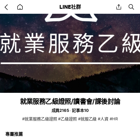
Go
share
se
LINE社群
back
to
home
就業服務乙級證照/讀書會/課後討論
成員2165
記事本10
#就業服務乙級證照 #乙級證照 #就服乙級 #人資 #HR
專屬推薦