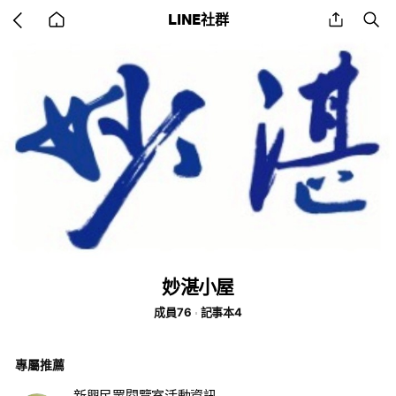
Go
share
se
LINE社群
back
to
home
妙湛小屋
成員76
記事本4
專屬推薦
新興民眾閱覽室活動資訊