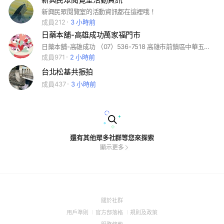
新興民眾閱覽室的活動資訊都在這裡哦！
成員212
3 小時前
日藥本舖-高雄成功萬家福門市
日藥本舖-高雄成功 （07）536-7518 高雄市前鎮區中華五路1111號1樓 #日藥本舖 #成功家樂福 #日本藥妝
成員971
2 小時前
台北松基共振拍
成員437
3 小時前
還有其他眾多社群等您來探索
顯示更多
(Open
關於社群
in
(Open
(Open
(Open
用戶準則
官方部落格
規則及政策
a
in
in
in