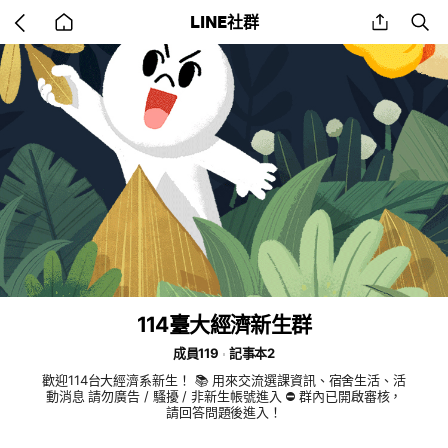
Go
share
se
LINE社群
back
to
home
114臺大經濟新生群
成員119
記事本2
歡迎114台大經濟系新生！ 📚 用來交流選課資訊、宿舍生活、活
動消息 請勿廣告 / 騷擾 / 非新生帳號進入 ⛔ 群內已開啟審核，
請回答問題後進入！