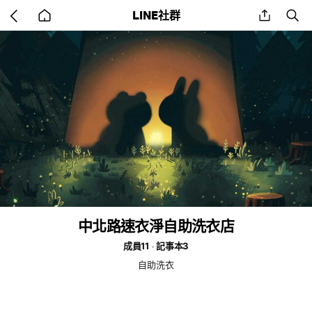
Go
share
se
LINE社群
back
to
home
中北路速衣淨自助洗衣店
成員11
記事本3
自助洗衣