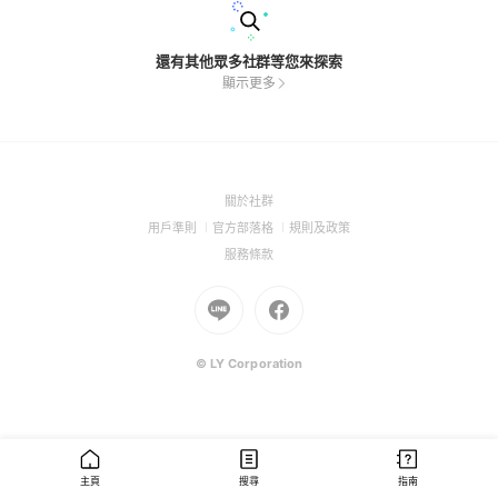
還有其他眾多社群等您來探索
顯示更多
(Open
關於社群
in
(Open
(Open
(Open
用戶準則
官方部落格
規則及政策
a
in
in
in
(Open
服務條款
new
a
a
a
in
window)
new
Go
new
Go
new
a
window)
to
window)
to
window)
new
Line
Facebook
window)
(Open
(Open
© LY Corporation
in
in
a
a
new
new
window)
window)
主頁
搜尋
指南