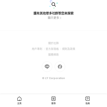
還有其他眾多社群等您來探索
顯示更多
(Open
關於社群
in
(Open
(Open
(Open
用戶準則
官方部落格
規則及政策
a
in
in
in
(Open
服務條款
new
a
a
a
in
window)
new
Go
new
Go
new
a
window)
to
window)
to
window)
new
Line
Facebook
window)
(Open
(Open
© LY Corporation
in
in
a
a
new
new
window)
window)
主頁
搜尋
指南