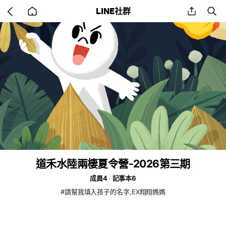
Go
share
se
LINE社群
back
to
home
道禾水陸兩棲夏令營-2026第三期
成員4
記事本6
#請幫我填入孩子的名字,EX翔翔媽媽