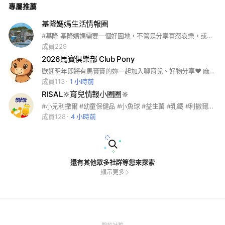
專屬推薦
基隆媽媽生活情報圈
#基隆 基隆媽媽需要一個好園地，不管是分享喜怒哀樂，或是分享好康團購，來基隆媽媽專屬群組吧！
成員229
2026馬寶俱樂部 Club Pony
歡迎明年即將有馬寶寶的妳一起加入聊育兒、好物分享❤️ 麻煩加入的媽媽們能動動小手幫我更改暱稱 好讓彼此更熟悉❤️ 範例：馬寶-新北-20260501
成員113
1 小時前
RISAL🔆育兒情報小圈圈🔆
#小兒利撒爾 #幼童保健品 #小魚球 #益生菌 #乳鐵 #利撒爾 #保健品
成員128
4 小時前
還有其他眾多社群等您來探索
顯示更多