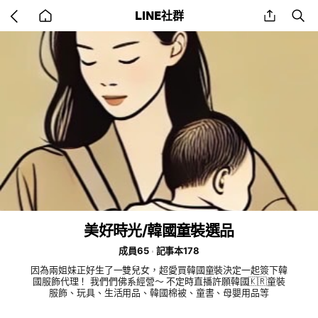
Go
share
se
LINE社群
back
to
home
美好時光/韓國童裝選品
成員65
記事本178
因為兩姐妹正好生了一雙兒女，超愛買韓國童裝決定一起簽下韓
國服飾代理！ 我們們佛系經營～ 不定時直播許願韓國🇰🇷童裝
服飾、玩具、生活用品、韓國棉被、童書、母嬰用品等