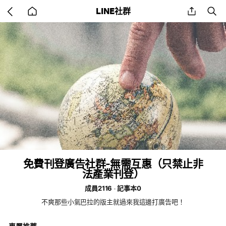
Go
share
se
LINE社群
back
to
home
免費刊登廣告社群-無需互惠（只禁止非
法產業刊登）
成員2116
記事本0
不爽那些小氣巴拉的版主就過來我這邊打廣告吧！