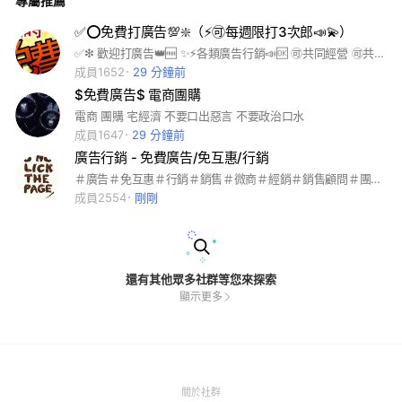
專屬推薦
✅⭕️免費打廣告💯❇️️（⚡️🉑️每週限打3次郎📣💫）
✅❇ 歡迎打廣告👑🆓 ✨⚡各類廣告行銷📣🆗 🉑️共同經營 🉑️共同管理 🉑️共享管理權限 💗只要用心經營，廣告一定曝光❤️ 💯❇️㊗️😁🌟️⭐️💫️⭕️❇
成員1652
29 分鐘前
$免費廣告$ 電商團購
電商 團購 宅經濟 不要口出惡言 不要政治口水
成員1647
29 分鐘前
廣告行銷 - 免費廣告/免互惠/行銷
＃廣告＃免互惠＃行銷＃銷售＃微商＃經銷＃銷售顧問＃團購＃大媽＃510＃霖家＃ELLE＃購物＃7-11＃全家＃二手＃保險＃出租＃買賣＃房屋出租＃uber ear＃foodpanda＃mi amor
成員2554
剛剛
還有其他眾多社群等您來探索
顯示更多
(Open
關於社群