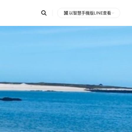
Search
以智慧手機版LINE查看
OpenChats
Open
or
search
messages
area