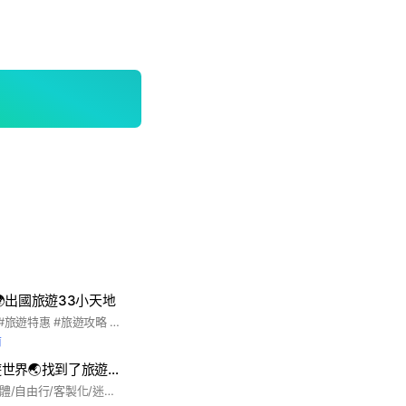
出國旅遊33小天地
#最划算的旅遊享受 #旅遊特惠 #旅遊攻略 #機位出清
前
說好了🤎帶你環遊世界🌏找到了旅遊🔥雨軒
#國內外大小旅遊-團體/自由行/客製化/迷你團-旅遊找雨軒🌻😊