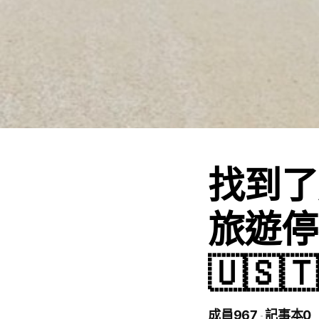
找到了
旅遊停不
🇺🇸🇹
成員967
記事本0