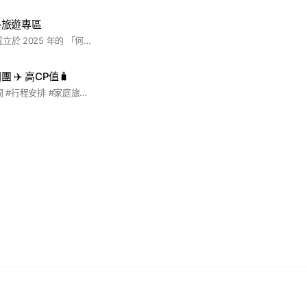
外旅遊專區
😃何歡喜旅行社😊 成立於 2025 年的 「何歡喜旅行社」 是一家充滿熱情與專業的旅行好夥伴。 我們專辦境外團體旅遊、國內深度旅遊、入境觀光接待，同時也提供全球機票、訂房、觀光票券、各國簽證、國際遊輪、高鐵假期、企業差旅、客製化行程，各種旅遊都能為你量身打造。 不論是想帶家人出國放鬆、和朋友來場說走就走的小旅行，或是公司團體需要完整安排，我們的 24 小時服務團隊都隨時準備好，幫你搞定大小細節。 我們相信旅行不只是「去過哪裡」，更是與親朋好友「留下最美好的回憶」。
 ✈️ 高CP值🧳
#想飛就飛 #出國顧問 #行程安排 #家庭旅遊 #親子旅遊 #家族旅遊 #員工旅遊 #旅遊 #世界 #世界旅遊 #飛出國 #玩世界 #旅行社 #旅行團 #出國