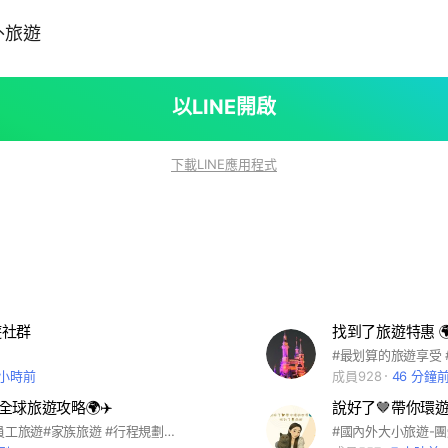
外旅遊
以LINE開啟
下載LINE應用程式
遊社群
找到了旅遊特惠 
 小時前
成員928
46 分鐘
的全球旅遊攻略🌍✈️
#國外旅遊#員工旅遊#家族旅遊 #行程規劃#小資旅遊#里民活動 #團體旅遊＃企業包團＃高爾夫 #自由行#接機#包車 #東南亞#東北亞#歐洲#海島#旅遊 #出團＃早鳥優惠