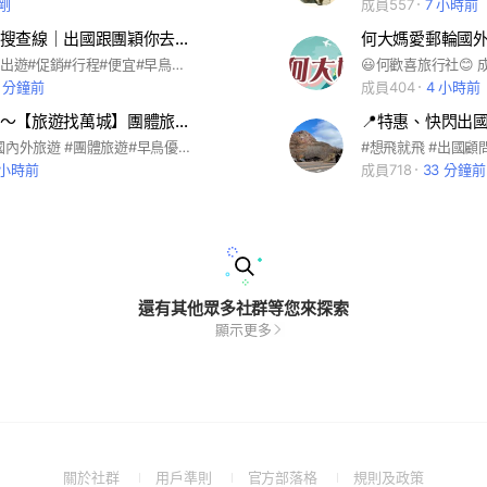
剛
成員557
7 小時前
🌏旅遊追宗搜查線｜出國跟團穎你去享受👑
何大媽愛郵輪國
#國外#跟團#出遊#促銷#行程#便宜#早鳥#清倉#破盤#優惠#團體#包團#員旅#度蜜月#渡假#海島#郵輪#MSC#榮耀號#歌詩達#莎倫娜號#沖繩#石垣島#宮古島#長崎#鹿兒島#福岡#日本#東京#小江戶川越#富士山#河口湖#淺草寺#新宿#迪士尼#大阪#京都#神戶#奈良#嵐山#九州#金澤#湯布院#金鱗湖#由布院#柳川散策#熊本城#三大蟹#東北#仙台#上高地#合掌村#北海道#破冰#釜山#首爾#濟州#滑雪
0 分鐘前
成員404
4 小時前
找到了旅行～【旅遊找萬城】團體旅遊/國外旅遊/國內旅遊/清倉促銷
📍特惠、快閃出國團
#清倉機票#國內外旅遊 #團體旅遊#早鳥優惠 #客制行程 #代辦護照 #代辦台胞證 #家族旅遊 #找到了旅行社 #清倉促銷
 小時前
成員718
33 分鐘前
還有其他眾多社群等您來探索
顯示更多
(Open
(Open
(Open
(Open
關於社群
用戶準則
官方部落格
規則及政策