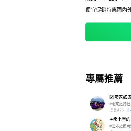
便宜促銷特惠國內
專屬推薦
2️⃣宏家旅
#宏家旅行社
成員425
3
✈️🌍小宇