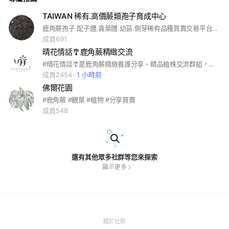
TAIWAN 稀有.高價蕨類孢子育成中心
鹿角蕨孢子.配子體.真葉體.幼苗.側芽稀有品種買賣交易平台 這賴群我建立是要讓大家來這裡互相學習交流分享彼此播苗經驗，不是讓一些專門來這裡噴人放完屁就走人，會讓你們加入也可以隨時踢你們出門，今後會更嚴格管理，版上只談論播苗研究分享，以及小苗，孢子買賣，嚴禁談論，政治，廣告，不相關，散播遙言，製造賴群人心不安者踢人。想要在賴群的鹿友自己就安份點，不喜歡請走人，不要等到我踢人。
成員691
晴花情話🎐鹿角蕨精緻交流
#晴花情話🎐是鹿角蕨精緻養護分享、精品植株交流群組，誠摯邀請大家和我們一起探尋鹿角蕨的曼妙新世界，聆聽內心對美的召喚與最初感動！
成員2454
1 小時前
佛爾花園
#鹿角蕨 #觀葉 #植物 #分享買賣
成員548
還有其他眾多社群等您來探索
顯示更多
(Open
關於社群