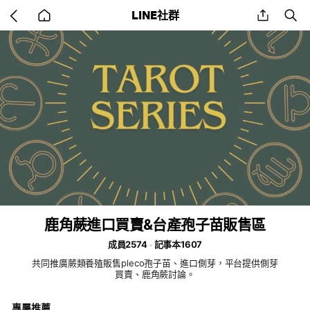
Go
share
se
LINE社群
back
to
home
鹿角蕨進口買賣&台產孢子苗販售區
成員2574
記事本1607
共同推廣蕨類養殖販售pleco孢子苗、進口側芽，平台提供側芽
買賣、鹿角蕨討論。
專屬推薦