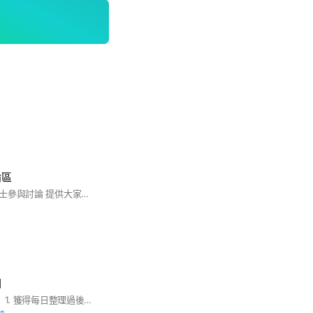
論區
歡迎事務所、業界人士參與討論 提供大家一個互相交流的平台
聞
從本社群你/妳可以： 1. 獲得每日整理過後的最新稅務資訊。 2. 透過群友即時解決你/妳遇到的稅務問題。 3.找會計師提供工商、記帳報稅、財稅務簽證等