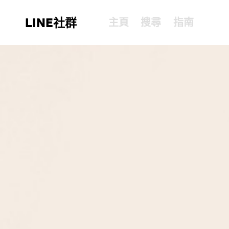
LINE社群
主頁
搜尋
指南