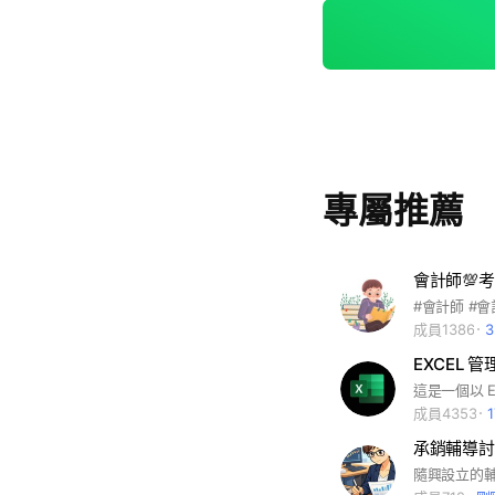
專屬推薦
成員1386
EXCEL 
這是一個以 E
成員4353
承銷輔導討