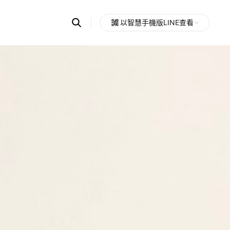
Search
以智慧手機版LINE查看
OpenChats
Open
or
search
messages
area