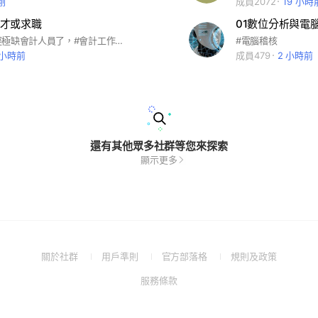
剛
成員2072
19 小時
才或求職
01數位分析與電
這個社會已經極缺會計人員了，#會計工作原本應該是商業的引擎，沒有會計企業如何得知損益？如果您想求職求才的，都來吧。想問會計處理或分錄也歡迎，甚至詢問稅務問題也可以喔！ 希望是真心來求職求才的。
#電腦稽核
 小時前
成員479
2 小時前
還有其他眾多社群等您來探索
顯示更多
(Open
(Open
(Open
(Open
關於社群
用戶準則
官方部落格
規則及政策
in
in
in
in
(Open
服務條款
a
a
a
a
in
new
new
new
new
a
window)
window)
window)
window)