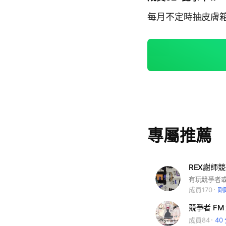
每月不定時抽皮膚箱
專屬推薦
REX謝師
成員170
剛
競爭者 FM
成員84
40