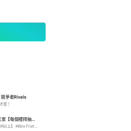
爭者Rivals
才是！
Roblox全遊戲聊天室【每個禮拜抽獎】
【每個禮拜抽獎5000R以上】 #Blox Fruits #BF #競爭者 #水手寶石 #塔防 #培養花園 #Brookhaven RP #Adopt Me! #Grow a Garden #Tower of Hell #Murder Mystery 2 #The Strongest Battlegrounds #BedWars #Piggy #MeepCity #RIVALS #DOORS #Dress To Impress #Pet Simulator 99 #All Star Tower Defense #Jailbreak #Evade #Berry Avenue RP #Blade Ball #Natural Disaster Survival #Roblox #Robux #捕捉並馴服 #被偷走 #偷走腦紅 #被遺棄 #荒野亂鬥 #代儲 #鯊魚爸爸 #鯊魚爸爸數位工作室 #三角洲 #三角洲行動 #極速領域