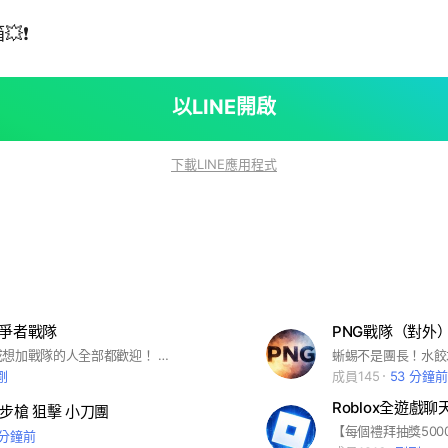
❗️
以LINE開啟
下載LINE應用程式
競爭者戰隊
PNG戰隊（對外）競
有玩競爭者或想加戰隊的人全部都歡迎！ 不定時會有抽獎和友誼賽！
蜥蜴不是團長！水餃
剛
成員145
53 分鐘前
 步槍 狙擊 小刀團
 分鐘前