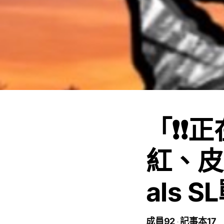
「❗️❗
紅、皮膚
als S
成員92
記事本17