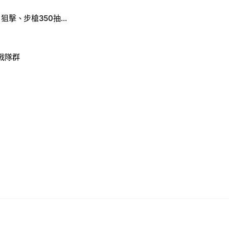
競爭者KAS小刀、狙擊、步槍350抽皮膚箱
X戰隊群