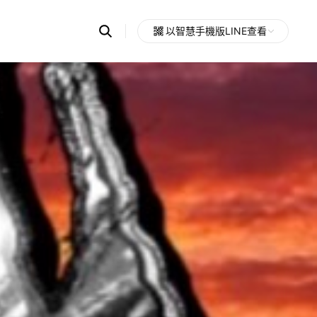
Search
以智慧手機版LINE查看
OpenChats
Open
or
search
messages
area