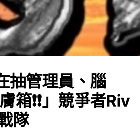
️正在抽管理員、腦
箱❗️❗️」競爭者Riv
L戰隊