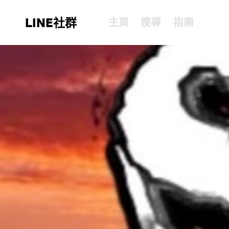
LINE社群
主頁
搜尋
指南