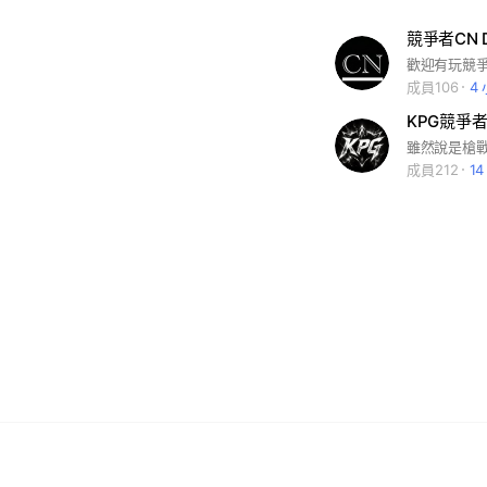
成員106
4
KPG競爭者
雖然說是槍戰
成員212
1