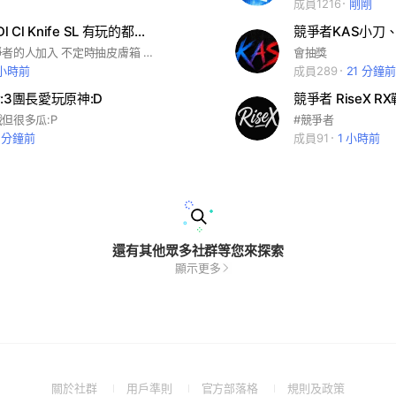
成員1216
剛剛
競爭者CN Dl Cl Knife SL 有玩的都歡迎加入 不定時抽皮膚箱
歡迎有玩競爭者的人加入 不定時抽皮膚箱 還會有友誼賽
會抽獎
 小時前
成員289
21 分鐘前
:3團長愛玩原神:D
競爭者 RiseX R
但很多瓜:P
#競爭者
4 分鐘前
成員91
1 小時前
還有其他眾多社群等您來探索
顯示更多
(Open
(Open
(Open
(Open
關於社群
用戶準則
官方部落格
規則及政策