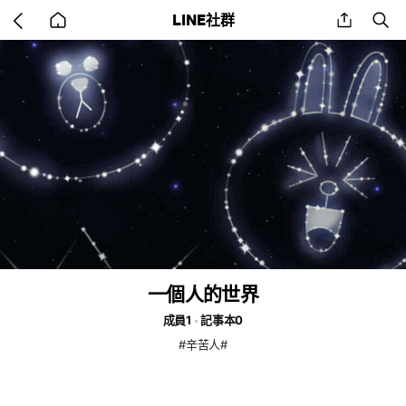
Go
share
se
LINE社群
back
to
home
一個人的世界
成員1
記事本0
#辛苦人#