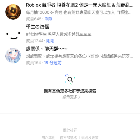
Roblox 競爭者 培養花園2 偷走一顆大腦紅＆荒野亂鬥 各大熱門遊戲群【‼️每月抽1000R‼️】
每月抽10000R+高通 也有荒野專屬聊天室可以加入 目標達到800人 800人時必抽大獎～ 記事本抽獎都超級好 不管是誰都歡迎加入 群主 管理員人都很好 可以放心跟他們交談 #偷走一顆大腦紅 #培養花園 #競爭者 #花園地平線 #99夜 #鍛造者 #柔術神器 #踢出幸運方塊 #史萊姆RNG #捕捉與訓服 #Roblox #貓咪大戰爭 #全明星街球派對 #三角洲行動 #決勝時刻 #PUBG #水手寶石 #NBA #MLB #Sailor piece #Rivals #Blox fruit #Steal a brainrot #Grow a garden #Codm #catch and tame #Overkill #動物醫院 #grow a garden2 #培養花園2 #出售檸檬 #巫師煉金術 #鯊爸代儲 #代儲 #R幣 #全網最便宜代儲 #荒野亂鬥 #傳說對決 #特戰英豪 #Ky #中立 #聊天 #抽獎
成員645
剛剛
學生の煩惱
#討論#學生 希望人數越多越好🙏🙏🙏
成員1244
剛剛
處關係、聊天群～～
想處閨蜜、處cp還有想聊天的各位小哥哥小姐姐都進來玩呀！😊我對大家都很好的！ 我對閨蜜和男友很～好喔！可以來跟我處關係😘 既然你看到這裡了，就進來嘛～🥹 看到下面的綠色按鍵了嗎？快按下去～拜託拜託
成員164
18 分鐘前
還有其他眾多社群等您來探索
顯示更多
(Open
關於社群
in
(Open
(Open
(Open
用戶準則
官方部落格
規則及政策