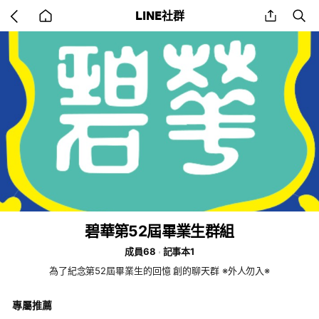
Go
share
se
LINE社群
back
to
home
碧華第52屆畢業生群組
成員68
記事本1
為了紀念第52屆畢業生的回憶 創的聊天群 ※外人勿入※
專屬推薦