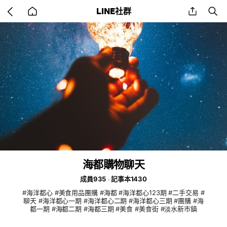
Go
share
se
LINE社群
back
to
home
海都購物聊天
成員935
記事本1430
#海洋都心 #美食用品團購 #海都 #海洋都心123期 #二手交易 #
聊天 #海洋都心一期 #海洋都心二期 #海洋都心三期 #團購 #海
都一期 #海都二期 #海都三期 #美食 #美食街 #淡水新市鎮