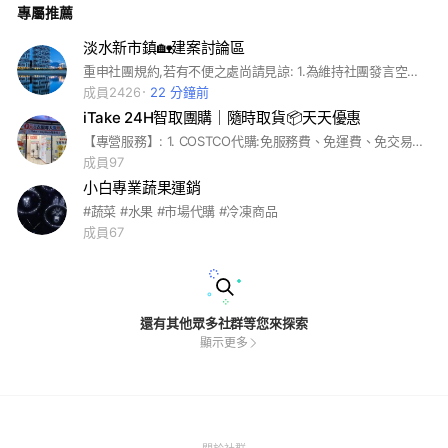
專屬推薦
淡水新市鎮🏡建案討論區
重申社團規約,若有不便之處尚請見諒: 1.為維持社團發言空間的單純性,請勿張貼業配文,請勿轉貼報章媒體 個人恩怨不實報導 2.為維護社團發言空間的和協性,請尊重各種立場的意見,請勿用過激的言語相互攻擊,發言或分享照片時應注意避免觸法... 3.社友若有違反上述版規之情事,管理員會採取關閉留言功能,限制發言,或請出社團等適當的處理... 4.社團人多嘴雜,加入社團或貼文仍有經管理員簡單過濾的必要...但在不違反規約的前提下,歡迎任何有關淡海新市鎮房市與生活的訊息貼文或留言... 活躍顯示大家都很關心淡海新市鎮的房市情報或生活環境建設進度,讓我們大家共同努力,共同分享淡海新市鎮的房市與生活現況圖文...謝謝大家!
成員2426
22 分鐘前
iTake 24H智取團購｜隨時取貨📦天天優惠
【專營服務】: 1. COSTCO代購:免服務費、免運費、免交易費等。 2. 愛買日用品代購:免服務費、免運費、免交易費等。 3. 蔬果直送:新鮮小農蔬果直送到店。 4. 新鮮漁貨:真空極鮮漁貨直配。 5. 精選(爆品)團購:每日精選熱銷團購商品。 店家地址 : iTakeLife 無人智取 淡海店(新北市淡水區新市五路三段 372 號 1 樓) 取貨服務 : 24小時 取貨地點 : 實體店面
成員97
小白專業蔬果運銷
#蔬菜 #水果 #市場代購 #冷凍商品
成員67
還有其他眾多社群等您來探索
顯示更多