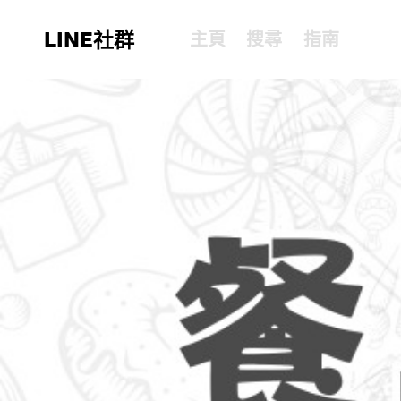
LINE社群
主頁
搜尋
指南