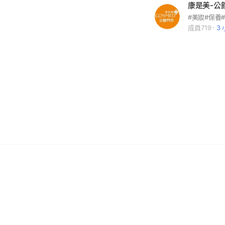
康是美-公
#美妝#保養
成員719
3