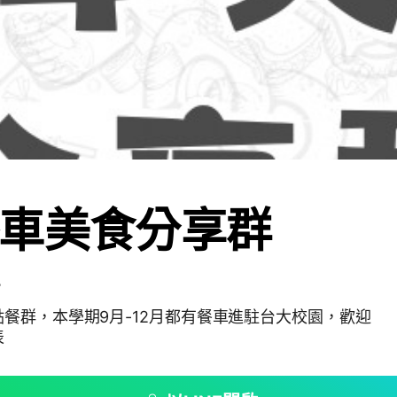
車美食分享群
4
餐群，本學期9月-12月都有餐車進駐台大校園，歡迎
表