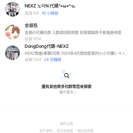
NEXZ 노이N.代購^•ω•^ఌ︎.
成員108
10 小時前
金銀島
金銀の代購社群 入群請回答問題 答案錯誤將不會通過申請
成員1656
DongDong代購-NEXZ
NEXZ周邊/專輯/同款 2024年4月開始營業的小小代購\( ᐙ )/ **已退出社群者不開放再次加入** 入群跟團請看重要貼文✨
成員1204
24 分鐘前
還有其他眾多社群等您來探索
顯示更多
(Open
關於社群
in
(Open
(Open
(Open
用戶準則
官方部落格
規則及政策