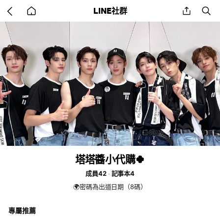
Go
share
se
LINE社群
back
to
home
塔塔醬小代購🍀
成員42
記事本4
🌍密碼為出道日期（8碼）
專屬推薦