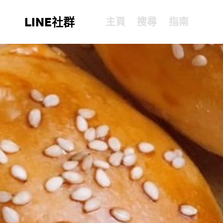
LINE社群
主頁
搜尋
指南