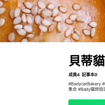
貝蒂貓
成員4
記事本0
#BadycatBak
集合 #Bady貓烘焙