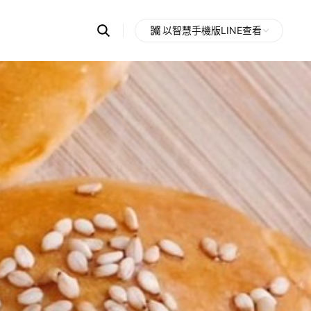
Search
以智慧手機版LINE查看
OpenChats
Open
or
search
messages
area