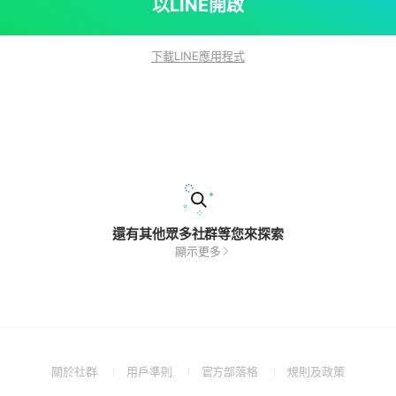
以LINE開啟
下載LINE應用程式
還有其他眾多社群等您來探索
顯示更多
(Open
(Open
(Open
(Open
關於社群
用戶準則
官方部落格
規則及政策
in
in
in
in